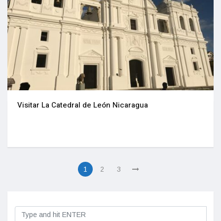
Visitar La Catedral de León Nicaragua
1
2
3