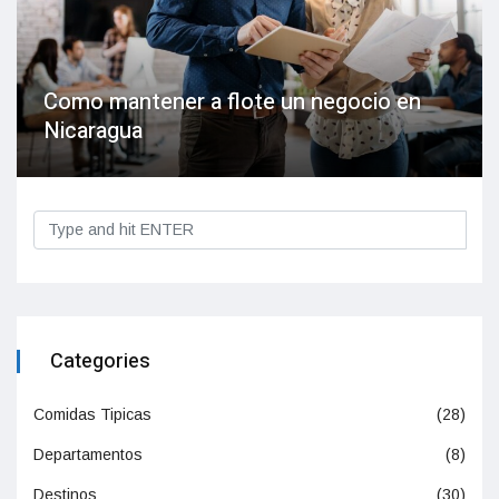
Como mantener a flote un negocio en
Nicaragua
Categories
Comidas Tipicas
(28)
Departamentos
(8)
Destinos
(30)