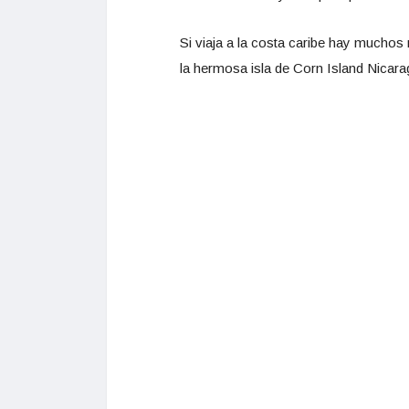
Si viaja a la costa caribe hay muchos 
la hermosa isla de Corn Island Nicara