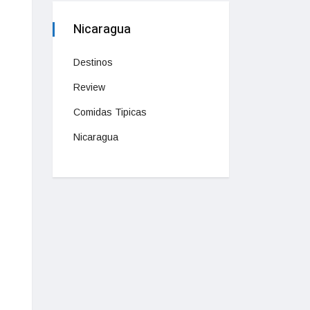
Nicaragua
Destinos
Review
Comidas Tipicas
Nicaragua