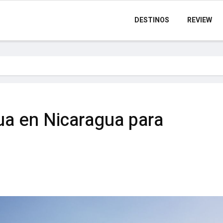
DESTINOS
REVIEW
ua en Nicaragua para