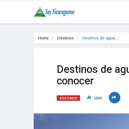
Home
Destinos
Destinos de agua…
Destinos de ag
conocer
DESTINOS
1565