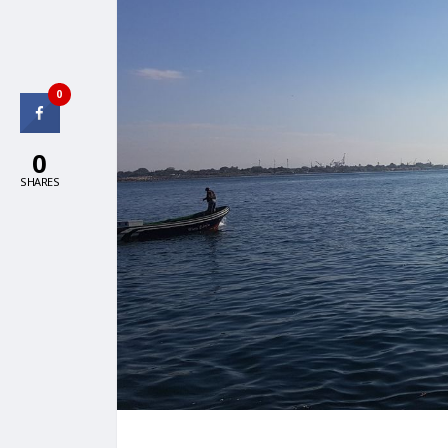
0
0
SHARES