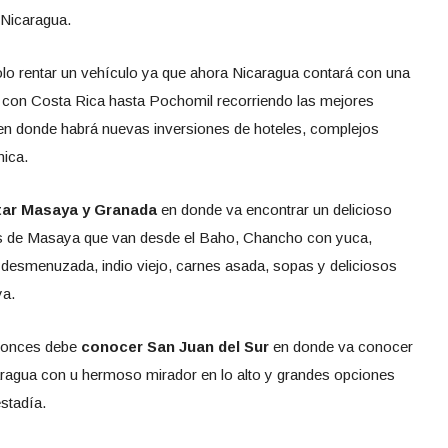
 Nicaragua.
lo rentar un vehículo ya que ahora Nicaragua contará con una
a con Costa Rica hasta Pochomil recorriendo las mejores
 en donde habrá nuevas inversiones de hoteles, complejos
nica.
itar Masaya y Granada
en donde va encontrar un delicioso
as de Masaya que van desde el Baho, Chancho con yuca,
esmenuzada, indio viejo, carnes asada, sopas y deliciosos
ya.
ntonces debe
conocer San Juan del Sur
en donde va conocer
aragua con u hermoso mirador en lo alto y grandes opciones
estadía.